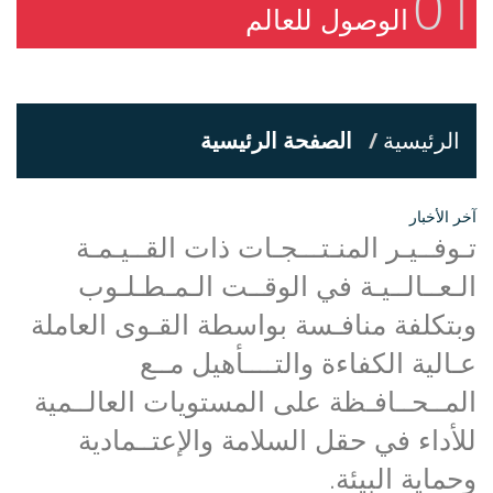
01
الوصول للعالم
الرئيسية
الصفحة الرئيسية
آخر الأخبار
تـوفــيـر المنـتـــجـات ذات القــيـمـة
الـعــالــيـة في الوقــت الـمـطـلـوب
وبتكلفة منافـسة بواسطة القـوى العاملة
عـالية الكفاءة والتــــأهيل مــع
المــحــافـظة على المستويات العالــمية
للأداء في حقل السلامة والإعتــمادية
وحماية البيئة.