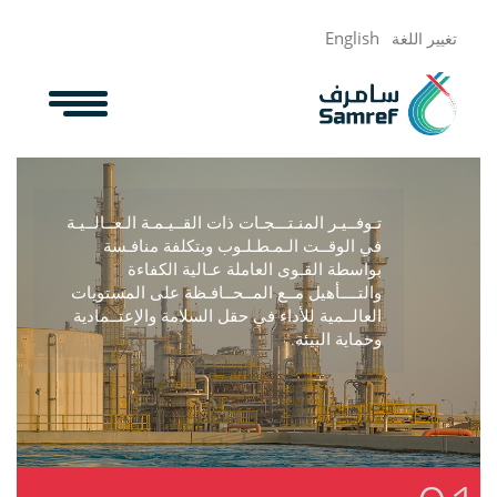
جاوز إلى المحتوى الرئيسي
English
تغيير اللغة
تـوفــيـر المنـتـــجـات ذات القــيـمـة الـعــالــيـة
في الوقــت الـمـطـلـوب وبتكلفة منافـسة
بواسطة القـوى العاملة عـالية الكفاءة
والتــــأهيل مــع المــحــافـظة على المستويات
العالــمية للأداء في حقل السلامة والإعتــمادية
وحماية البيئة.